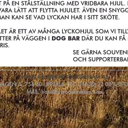
HANS RÅMBIN PRODUKTREKLAM AB
ÄGEN 4. 754 40 UPPSALA. TEL. 018-32 22 08 & 070
MAIL.
hans@hrproduktreklam.com